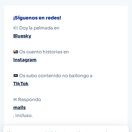
¡Síguenos en redes!
Doy la pelmada en
Bluesky
Os cuento historias en
Instagram
Os subo contenido no bailongo a
TikTok
✉ Respondo
mails
, incluso.
Y si una persona no puede tener teléfono, que