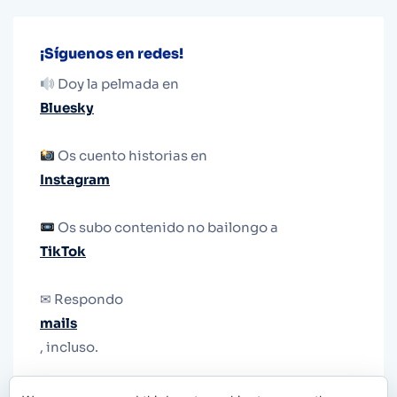
¡Síguenos en redes!
Doy la pelmada en
Bluesky
Os cuento historias en
Instagram
Os subo contenido no bailongo a
TikTok
✉ Respondo
mails
, incluso.
Y si una persona no puede tener teléfono, que