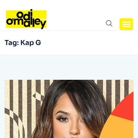
Tag:
Kap G