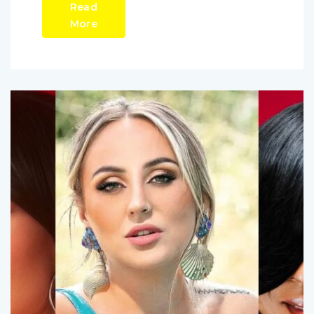
Read
More