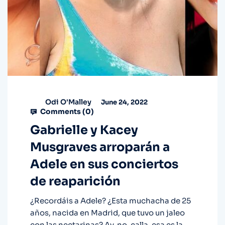
Odi O'Malley
June 24, 2022
Comments (
0
)
Gabrielle y Kacey
Musgraves arroparán a
Adele en sus conciertos
de reaparición
¿Recordáis a Adele? ¿Esta muchacha de 25
años, nacida en Madrid, que tuvo un jaleo
con las nectarinas? Ay, no, calla, esa es la