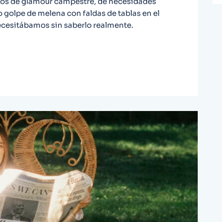
tos de glamour campestre, de necesidades
golpe de melena con faldas de tablas en el
 necesitábamos sin saberlo realmente.