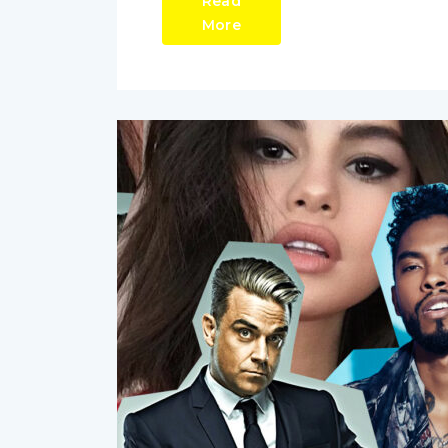
Read
More