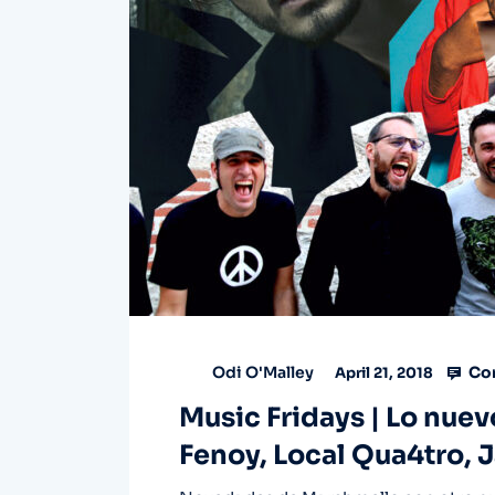
Co
Odi O'Malley
April 21, 2018
Music Fridays | Lo nue
Fenoy, Local Qua4tro, 