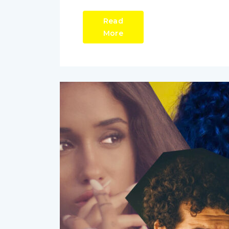
Read
More