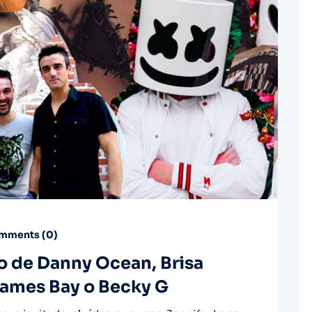
mments (
0
)
vo de Danny Ocean, Brisa
James Bay o Becky G