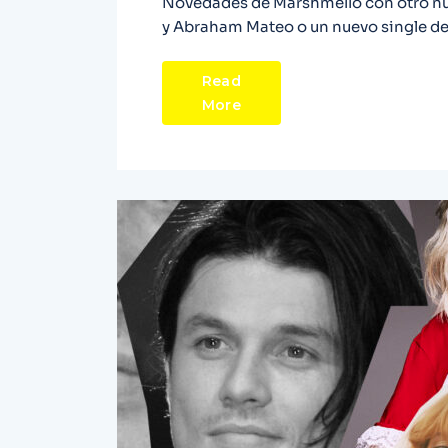
Novedades de Marshmello con otro nue
y Abraham Mateo o un nuevo single de 
Read
More