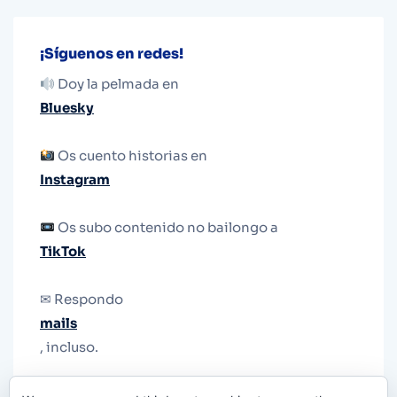
¡Síguenos en redes!
Doy la pelmada en
Bluesky
Os cuento historias en
Instagram
Os subo contenido no bailongo a
TikTok
✉ Respondo
mails
, incluso.
Y si una persona no puede tener teléfono, que