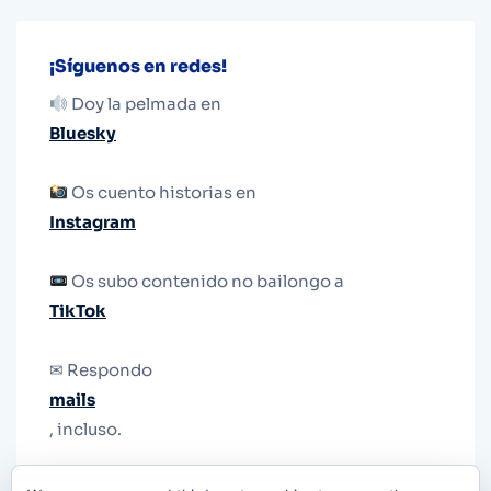
¡Síguenos en redes!
Doy la pelmada en
Bluesky
Os cuento historias en
Instagram
Os subo contenido no bailongo a
TikTok
✉ Respondo
mails
, incluso.
Y si una persona no puede tener teléfono, que