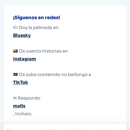
¡Síguenos en redes!
Doy la pelmada en
Bluesky
Os cuento historias en
Instagram
Os subo contenido no bailongo a
TikTok
✉ Respondo
mails
, incluso.
Y si una persona no puede tener teléfono, que