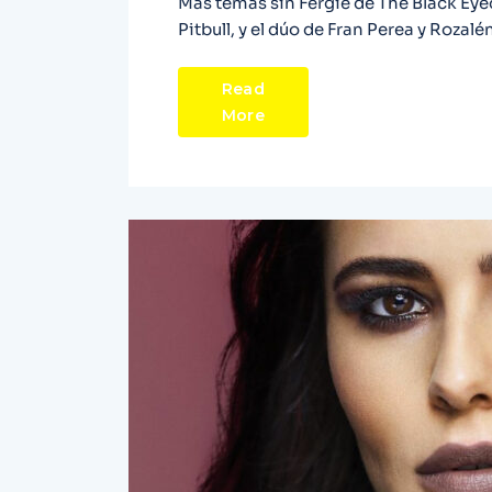
Más temas sin Fergie de The Black Eyed 
Pitbull, y el dúo de Fran Perea y Rozal
Read
More