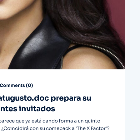
Comments (
0
)
atugusto.doc prepara su
tes invitados
 parece que ya está dando forma a un quinto
o. ¿Coincidirá con su comeback a 'The X Factor'?