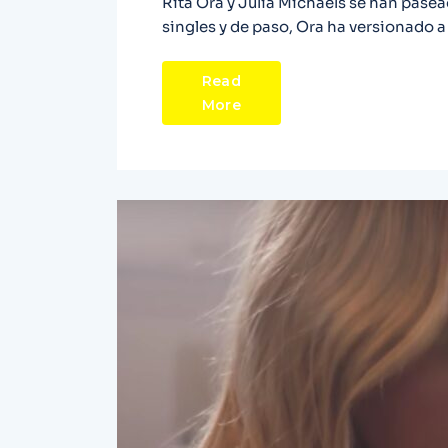
Rita Ora y Julia Michaels se han pase
singles y de paso, Ora ha versionado a 
Read
More