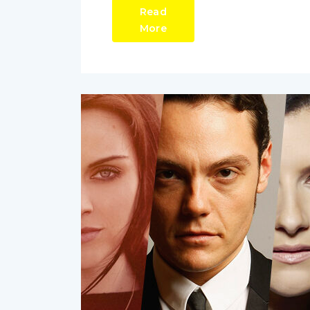
Read
More