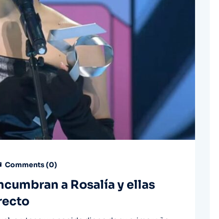
Comments (
0
)
cumbran a Rosalía y ellas
irecto