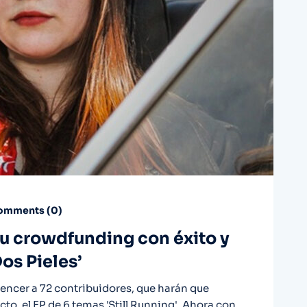
mments (
0
)
su crowdfunding con éxito y
os Pieles’
encer a 72 contribuidores, que harán que
to, el EP de 6 temas 'Still Running'. Ahora con