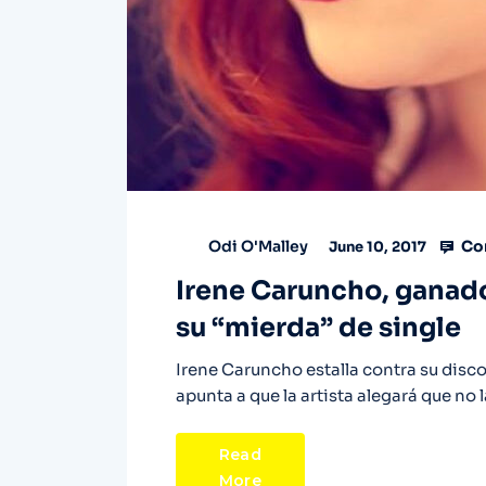
Co
Odi O'Malley
June 10, 2017
Irene Caruncho, ganador
su “mierda” de single
Irene Caruncho estalla contra su disc
apunta a que la artista alegará que no
Read
More