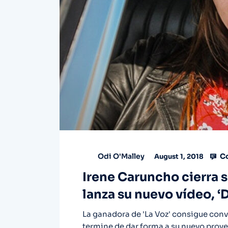
Co
Odi O'Malley
August 1, 2018
Irene Caruncho cierra 
lanza su nuevo vídeo, ‘D
La ganadora de 'La Voz' consigue conv
termine de dar forma a su nuevo proyec