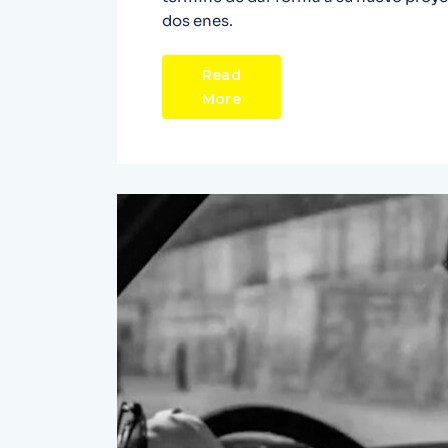
dos enes.
Read
More