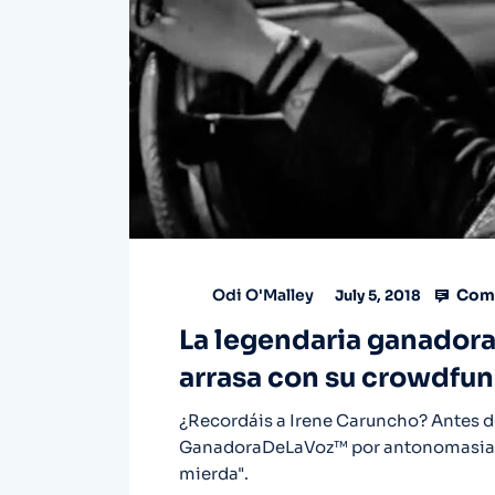
Comm
Odi O'Malley
July 5, 2018
La legendaria ganadora 
arrasa con su crowdfun
¿Recordáis a Irene Caruncho? Antes de q
GanadoraDeLaVoz™ por antonomasia, y 
mierda".