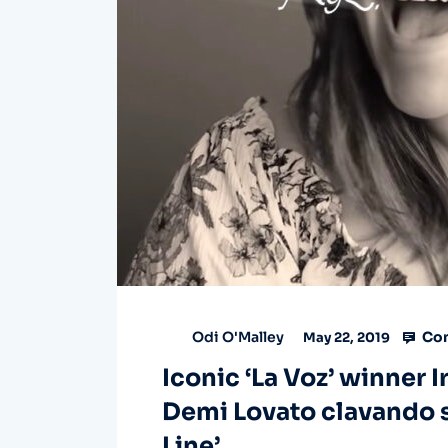
Com
Odi O'Malley
May 22, 2019
Iconic ‘La Voz’ winner 
Demi Lovato clavando su
Line’