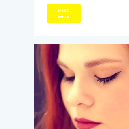
Read
More