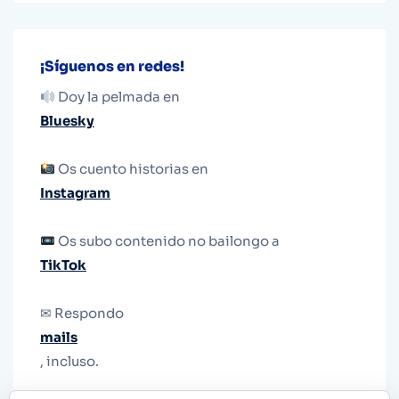
¡Síguenos en redes!
Doy la pelmada en
Bluesky
Os cuento historias en
Instagram
Os subo contenido no bailongo a
TikTok
✉ Respondo
mails
, incluso.
Y si una persona no puede tener teléfono, que