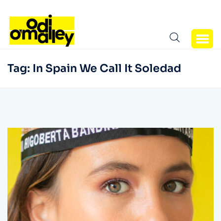
Tag:
In Spain We Call It Soledad