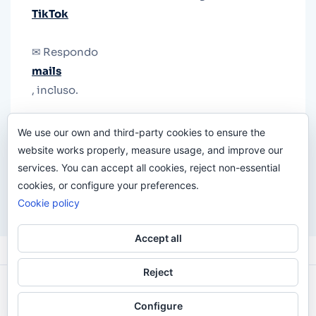
TikTok
✉ Respondo
mails
, incluso.
Y si una persona no puede tener teléfono, que
We use our own and third-party cookies to ensure the
le quiten el teléfono.
website works properly, measure usage, and improve our
services. You can accept all cookies, reject non-essential
cookies, or configure your preferences.
Cookie policy
Accept all
Reject
Odi O'Malley © 2016-2025. Todos Los Derechos
Configure
Reservados.