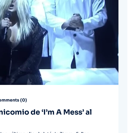
mments (
0
)
icomio de ‘I’m A Mess’ al