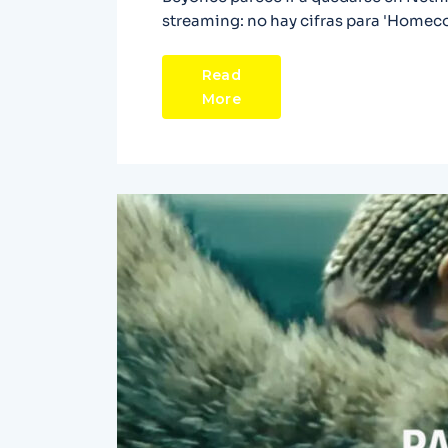
streaming: no hay cifras para 'Homec
Read
More