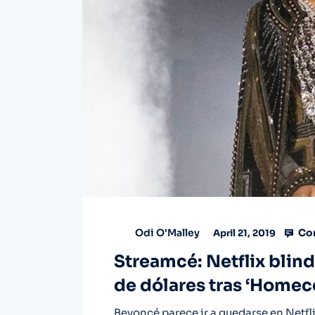
Co
Odi O'Malley
April 21, 2019
Streamcé: Netflix blin
de dólares tras ‘Home
Beyoncé parece ir a quedarse en Netfl