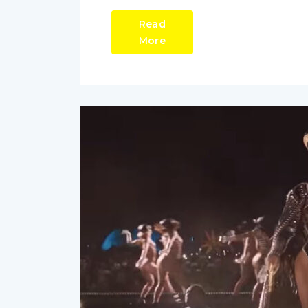
Read
More