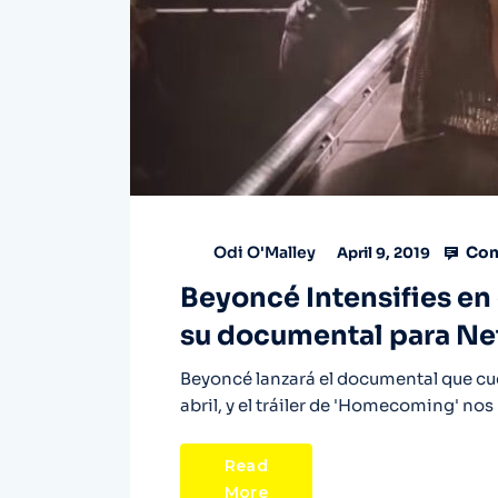
Com
Odi O'Malley
April 9, 2019
Beyoncé Intensifies en 
su documental para Net
Beyoncé lanzará el documental que cue
abril, y el tráiler de 'Homecoming' no
Read
More