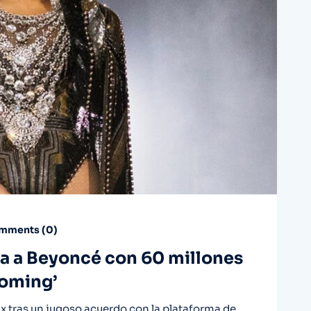
mments (
0
)
da a Beyoncé con 60 millones
coming’
ix tras un jugoso acuerdo con la plataforma de