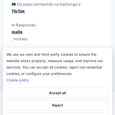
Os subo contenido no bailongo a
TikTok
✉ Respondo
mails
, incluso.
Y si una persona no puede tener teléfono, que
We use our own and third-party cookies to ensure the
le quiten el teléfono.
website works properly, measure usage, and improve our
services. You can accept all cookies, reject non-essential
cookies, or configure your preferences.
Cookie policy
Accept all
Reject
Odi O'Malley © 2016-2025. Todos Los Derechos