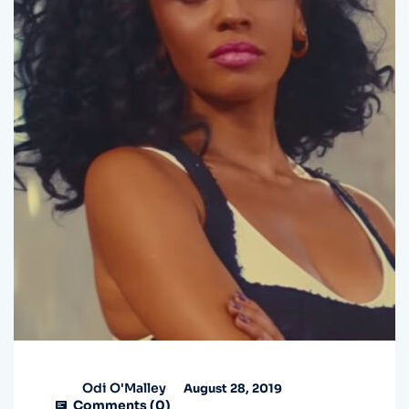
Odi O'Malley
August 28, 2019
Comments (
0
)