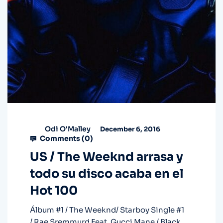
Odi O'Malley
December 6, 2016
Comments (
0
)
US / The Weeknd arrasa y
todo su disco acaba en el
Hot 100
Álbum #1 / The Weeknd/ Starboy Single #1
/ Rae Sremmurd Feat. Gucci Mane / Black