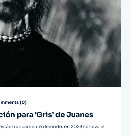
mments (
0
)
ción para ‘Gris’ de Juanes
estás francamente demodé: en 2023 se lleva el