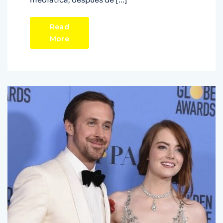
Read
More