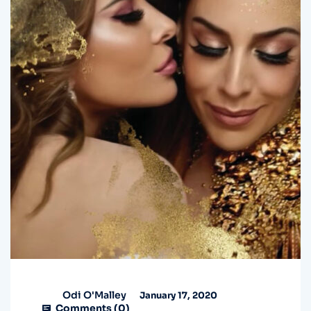
Odi O'Malley
January 17, 2020
Comments (
0
)