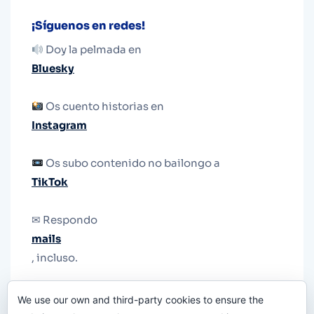
¡Síguenos en redes!
Doy la pelmada en
Bluesky
Os cuento historias en
Instagram
Os subo contenido no bailongo a
TikTok
✉ Respondo
mails
, incluso.
Y si una persona no puede tener teléfono, que
We use our own and third-party cookies to ensure the
le quiten el teléfono.