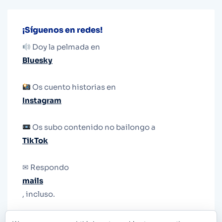
¡Síguenos en redes!
Doy la pelmada en
Bluesky
Os cuento historias en
Instagram
Os subo contenido no bailongo a
TikTok
✉ Respondo
mails
, incluso.
Y si una persona no puede tener teléfono, que