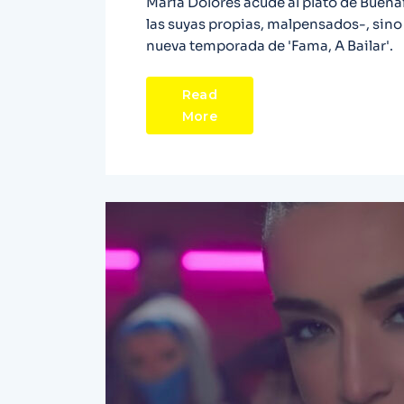
María Dolores acude al plató de Buena
las suyas propias, malpensados-, sino
nueva temporada de 'Fama, A Bailar'.
Read
More