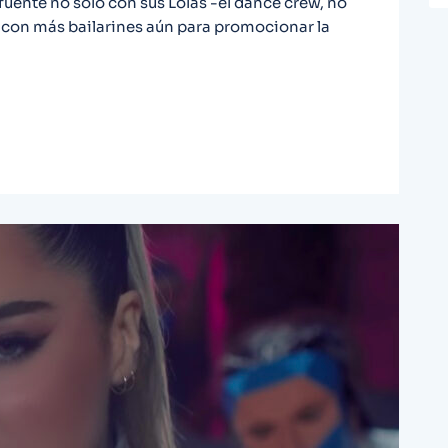
fuente no sólo con sus Lolas -el dance crew, no
 con más bailarines aún para promocionar la