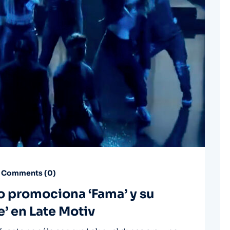
Comments (
0
)
o promociona ‘Fama’ y su
’ en Late Motiv