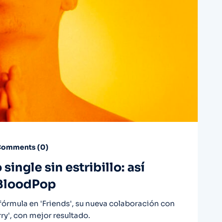
omments (
0
)
single sin estribillo: así
a BloodPop
 fórmula en 'Friends', su nueva colaboración con
ry', con mejor resultado.