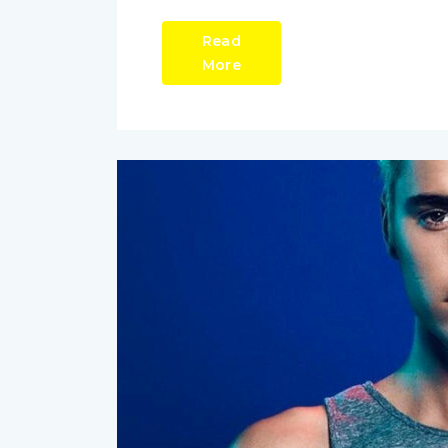
Read
More