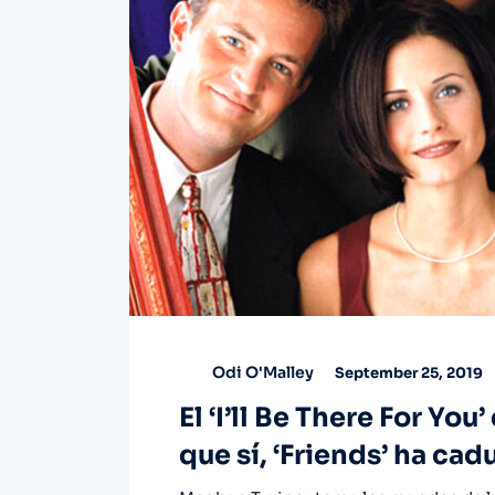
Odi O'Malley
September 25, 2019
El ‘I’ll Be There For Yo
que sí, ‘Friends’ ha ca