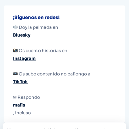
¡Síguenos en redes!
Doy la pelmada en
Bluesky
Os cuento historias en
Instagram
Os subo contenido no bailongo a
TikTok
✉ Respondo
mails
, incluso.
Y si una persona no puede tener teléfono, que