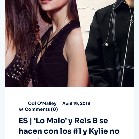
Odi O'Malley
April 19, 2018
Comments (
0
)
ES | ‘Lo Malo’ y Rels B se
hacen con los #1 y Kylie no