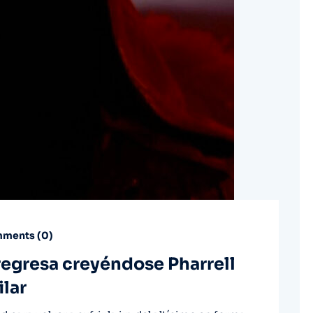
ments (
0
)
regresa creyéndose Pharrell
ilar