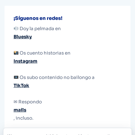
¡Síguenos en redes!
Doy la pelmada en
Bluesky
Os cuento historias en
Instagram
Os subo contenido no bailongo a
TikTok
✉ Respondo
mails
, incluso.
Y si una persona no puede tener teléfono, que