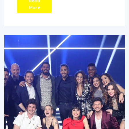
Read
More