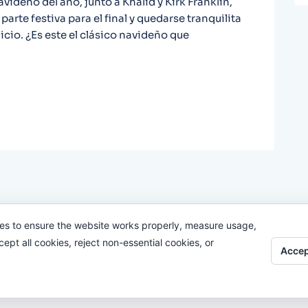
videño del año, junto a Khalid y Kirk Franklin,
parte festiva para el final y quedarse tranquilita
cio. ¿Es este el clásico navideño que
es to ensure the website works properly, measure usage,
pt all cookies, reject non-essential cookies, or
Accep
Odi O'Malley © 2016-2025. Todos Los Derechos Reservados