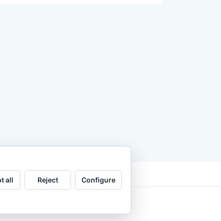
t all
Reject
Configure
.