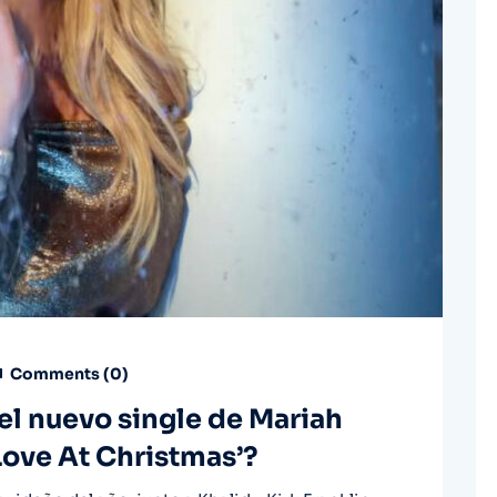
Comments (
0
)
l nuevo single de Mariah
 Love At Christmas’?