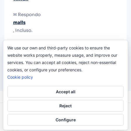
✉ Respondo
mails
, incluso.
Y si una persona no puede tener teléfono, que
We use our own and third-party cookies to ensure the
le quiten el teléfono.
website works properly, measure usage, and improve our
services. You can accept all cookies, reject non-essential
cookies, or configure your preferences.
Cookie policy
Accept all
Reject
Odi O'Malley © 2016-2025. Todos Los Derechos
Configure
Reservados.