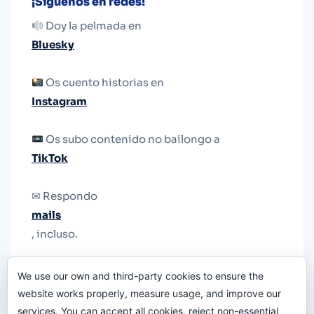
¡Síguenos en redes!
Doy la pelmada en
Bluesky
Os cuento historias en
Instagram
Os subo contenido no bailongo a
TikTok
✉ Respondo
mails
, incluso.
Y si una persona no puede tener teléfono, que
We use our own and third-party cookies to ensure the
le quiten el teléfono.
website works properly, measure usage, and improve our
services. You can accept all cookies, reject non-essential