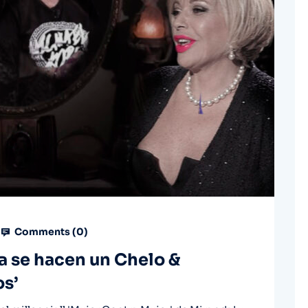
Comments (
0
)
a se hacen un Chelo &
os’