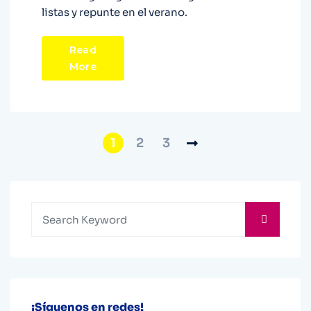
listas y repunte en el verano.
Read
More
1
2
3
¡Síguenos en redes!