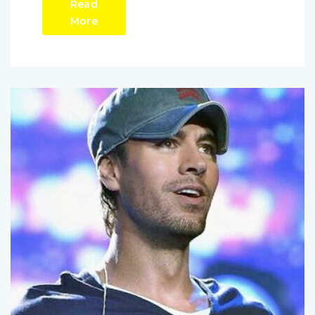
Read
More