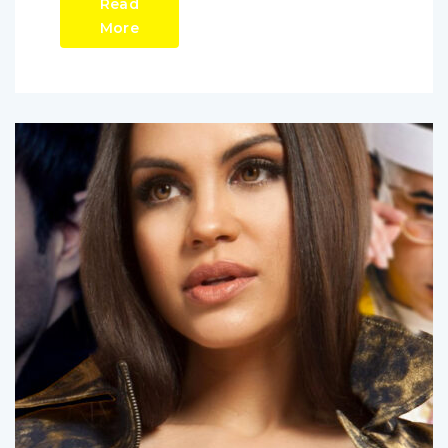
Read
More