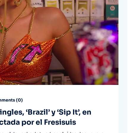
ments (
0
)
gles, ‘Brazil’ y ‘Sip It’, en
tada por el Fresisuis