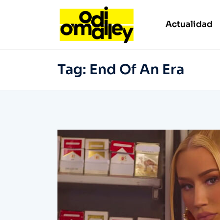
Actualidad
Tag:
End Of An Era