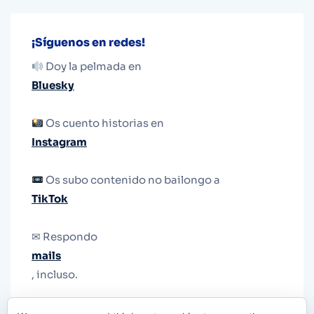
¡Síguenos en redes!
Doy la pelmada en
Bluesky
Os cuento historias en
Instagram
Os subo contenido no bailongo a
TikTok
✉ Respondo
mails
, incluso.
Y si una persona no puede tener teléfono, que