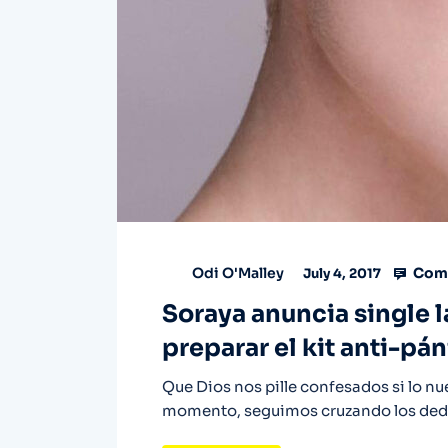
Comm
Odi O'Malley
July 4, 2017
Soraya anuncia single 
preparar el kit anti-pá
Que Dios nos pille confesados si lo n
momento, seguimos cruzando los dedo