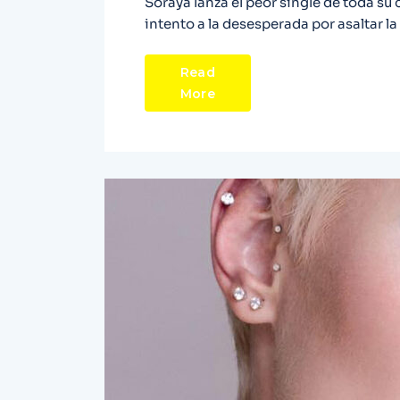
Soraya lanza el peor single de toda su
intento a la desesperada por asaltar la 
Read
More