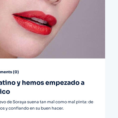
ents (
0
)
latino y hemos empezado a
nico
uevo de Soraya suena tan mal como mal pinta: de
s y confiando en su buen hacer.