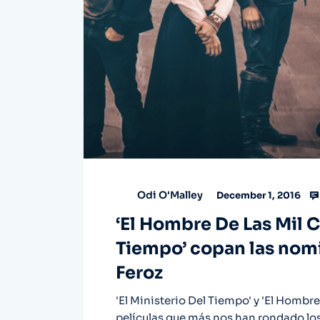
Odi O'Malley
December 1, 2016
‘El Hombre De Las Mil Ca
Tiempo’ copan las nomi
Feroz
'El Ministerio Del Tiempo' y 'El Hombre 
películas que más nos han rondado los