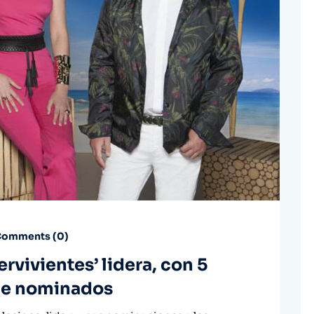
omments (
0
)
ervivientes’ lidera, con 5
 de nominados