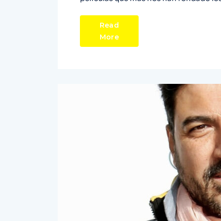
Read
More