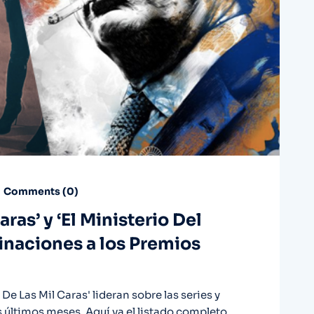
Comments (
0
)
ras’ y ‘El Ministerio Del
naciones a los Premios
De Las Mil Caras' lideran sobre las series y
 últimos meses. Aquí va el listado completo.