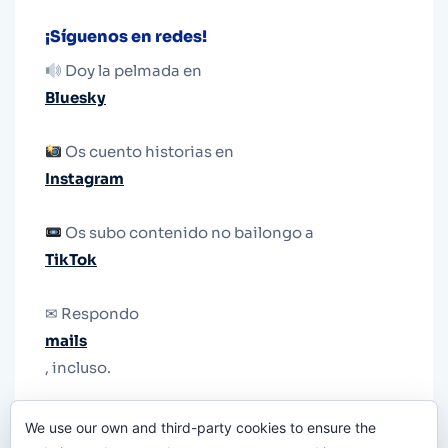
¡Síguenos en redes!
Doy la pelmada en
Bluesky
Os cuento historias en
Instagram
Os subo contenido no bailongo a
TikTok
✉ Respondo
mails
, incluso.
Y si una persona no puede tener teléfono, que
We use our own and third-party cookies to ensure the
le quiten el teléfono.