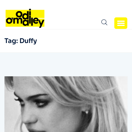
Tag:
Duffy