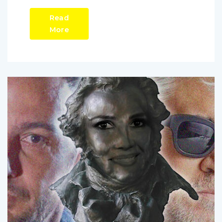
Read
More