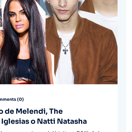
ments (
0
)
vo de Melendi, The
Iglesias o Natti Natasha