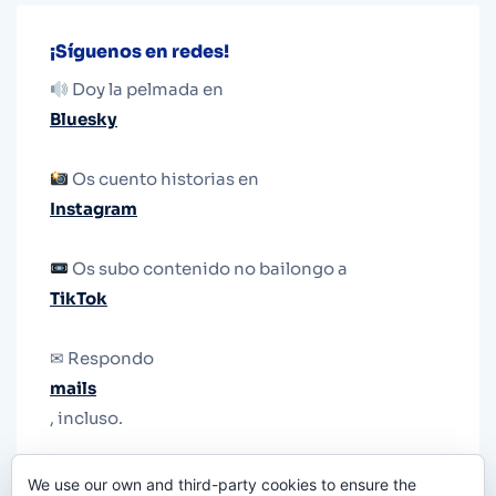
¡Síguenos en redes!
Doy la pelmada en
Bluesky
Os cuento historias en
Instagram
Os subo contenido no bailongo a
TikTok
✉ Respondo
mails
, incluso.
Y si una persona no puede tener teléfono, que
We use our own and third-party cookies to ensure the
le quiten el teléfono.