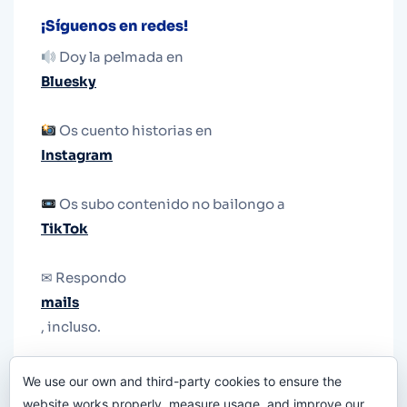
¡Síguenos en redes!
Doy la pelmada en
Bluesky
Os cuento historias en
Instagram
Os subo contenido no bailongo a
TikTok
✉ Respondo
mails
, incluso.
Y si una persona no puede tener teléfono, que
We use our own and third-party cookies to ensure the
le quiten el teléfono.
website works properly, measure usage, and improve our