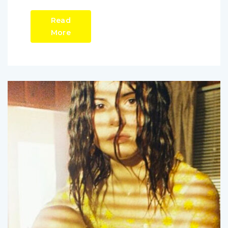
Read
More