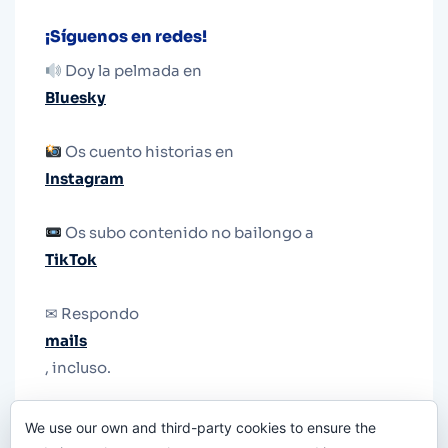
¡Síguenos en redes!
Doy la pelmada en
Bluesky
Os cuento historias en
Instagram
Os subo contenido no bailongo a
TikTok
✉ Respondo
mails
, incluso.
Y si una persona no puede tener teléfono, que
We use our own and third-party cookies to ensure the
le quiten el teléfono.