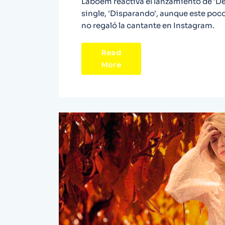
Laboem reactiva el lanzamiento de 'Del
single, 'Disparando', aunque este poc
no regaló la cantante en Instagram.
Read
More