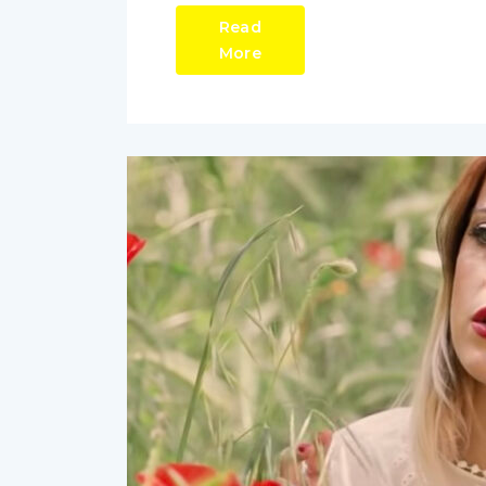
Read
More