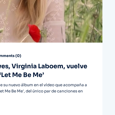
mments (
0
)
es, Virginia Laboem, vuelve
 ‘Let Me Be Me’
 de su nuevo álbum en el vídeo que acompaña a
et Me Be Me', del único par de canciones en