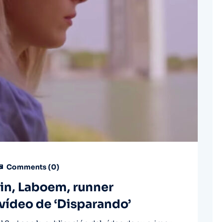
Comments (
0
)
in, Laboem, runner
 vídeo de ‘Disparando’