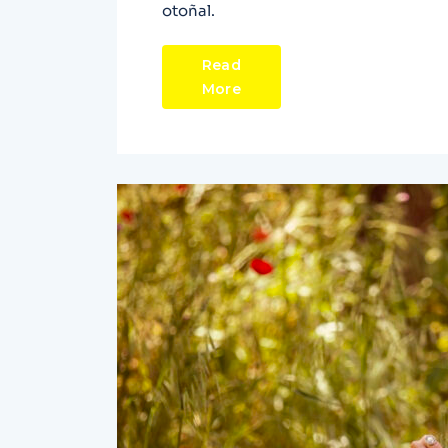
otoñal.
Read
More