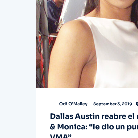
Odi O'Malley
September 3, 2019
Dallas Austin reabre e
& Monica: “le dio un pu
VMA”