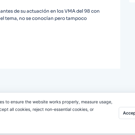
 antes de su actuación en los VMA del 98 con
 del tema, no se conocían pero tampoco
es to ensure the website works properly, measure usage,
pt all cookies, reject non-essential cookies, or
Accep
Odi O'Malley © 2016-2025. Todos Los Derechos Reservados