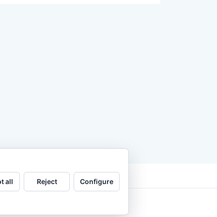
t all
Reject
Configure
.