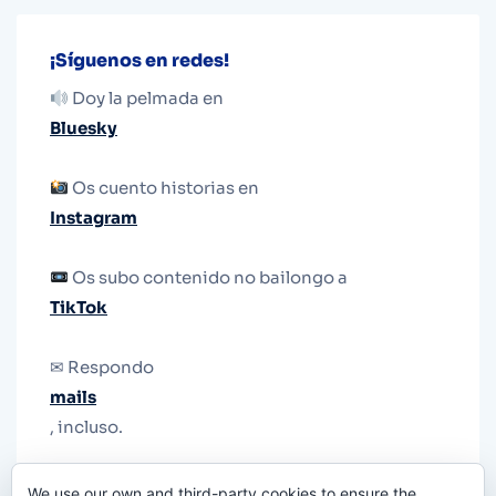
¡Síguenos en redes!
Doy la pelmada en
Bluesky
Os cuento historias en
Instagram
Os subo contenido no bailongo a
TikTok
✉ Respondo
mails
, incluso.
Y si una persona no puede tener teléfono, que
We use our own and third-party cookies to ensure the